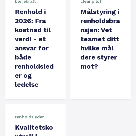
bærekraft
cleanpilot
Renhold i
Målstyring i
2026: Fra
renholdsbra
kostnad til
nsjen: Vet
verdi - et
teamet ditt
ansvar for
hvilke mål
både
dere styrer
renholdsled
mot?
er og
ledelse
renholdsleder
Kvalitetsko