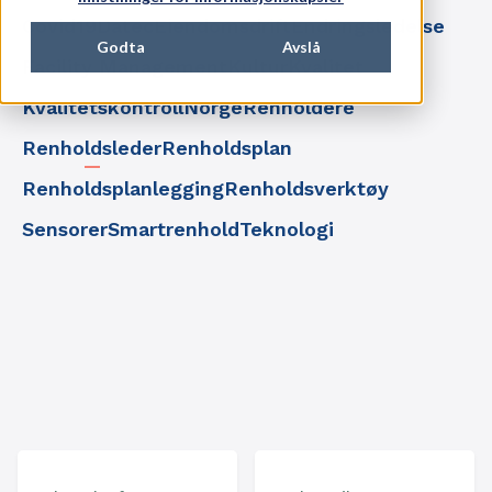
Covid19
Datec
Eiendomsdrift
Endringsledelse
Godta
Avslå
Facility Management
Kultur
Kvalitet
Kvalitetskontroll
Norge
Renholdere
Renholdsleder
Renholdsplan
Renholdsplanlegging
Renholdsverktøy
Sensorer
Smartrenhold
Teknologi