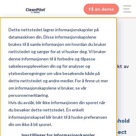
Få en demo
Dette nettstedet lagrer informasjonskapsler på
datamaskinen din. Disse informasjonskapslene
brukes til å samle informasjon om hvordan du bruker
Renholdsbloggen
nettstedet og sørger for at vi husker deg. Vi bruker
denne informasjonen til å forbedre og tilpasse
søkeleseopplevelsen din og for analyser og
La deg inspirere av hvordan andre har fått effekt av
smart renhold, les våre referanser, og øk din
ytelsesberegninger om våre besøkende både på
kunnskap om fremtidens renhold på bloggen.
dette nettstedet og andre medier. For å finne ut mer
om informasjonskapslene vi bruker, se vår
personvernerklæring.
Hvis du avslår, blir ikke informasjonen din sporet når
du besøker dette nettstedet. Én enkelt
informasjonskapsel blir brukt til å huske preferansen
Alle
Anbud
Behovsbasertrenhold
Behovsrenhold
din om ikke å bli sporet.
Blogg
Bærekraft
Cleanpilot
Cleanpilot Connect
Innstillinger for informasjonskapsler