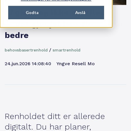
KI gjør deg ikke overflødig
Godta
Avslå
— det gjør jobben din
bedre
/
behovsbasertrenhold
smartrenhold
24.jun.2026 14:08:40
Yngve Resell Mo
Renholdet ditt er allerede
digitalt. Du har planer,